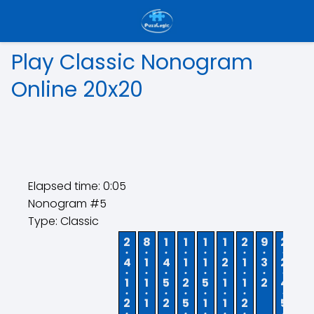
Play Classic Nonogram
Online 20x20
Elapsed time:
0:06
Nonogram #5
Type: Classic
2
8
1
1
1
1
2
9
2
1
4
1
4
1
1
2
1
3
2
5
1
1
5
2
5
1
1
2
4
2
2
1
2
5
1
1
2
5
3