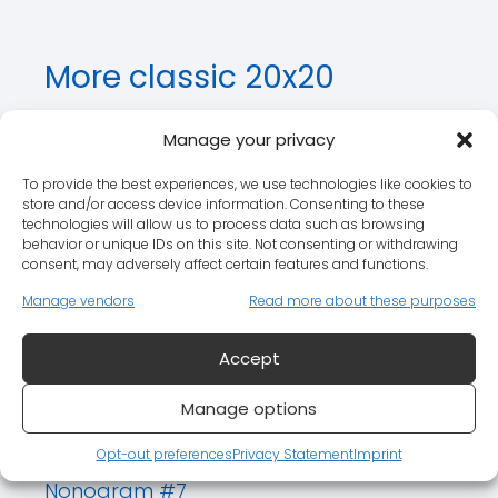
More classic 20x20
nonograms
Manage your privacy
Nonogram #1
To provide the best experiences, we use technologies like cookies to
store and/or access device information. Consenting to these
Nonogram #2
technologies will allow us to process data such as browsing
behavior or unique IDs on this site. Not consenting or withdrawing
consent, may adversely affect certain features and functions.
Nonogram #3
Manage vendors
Read more about these purposes
Nonogram #4
Accept
Nonogram #5
Manage options
Nonogram #6
Opt-out preferences
Privacy Statement
Imprint
Nonogram #7