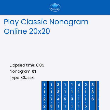
Play Classic Nonogram
Online 20x20
Elapsed time:
0:05
Nonogram #1
Type: Classic
1
1
3
1
1
4
2
3
1
1
1
1
3
1
1
1
1
3
1
2
2
7
4
5
3
1
1
6
3
1
2
3
1
1
1
1
5
4
6