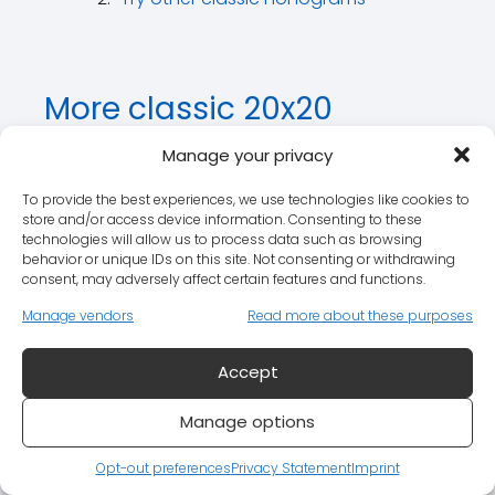
More classic 20x20
nonograms
Manage your privacy
Nonogram #1
To provide the best experiences, we use technologies like cookies to
store and/or access device information. Consenting to these
technologies will allow us to process data such as browsing
Nonogram #2
behavior or unique IDs on this site. Not consenting or withdrawing
consent, may adversely affect certain features and functions.
Nonogram #3
Manage vendors
Read more about these purposes
Nonogram #4
Accept
Nonogram #5
Manage options
Nonogram #6
Opt-out preferences
Privacy Statement
Imprint